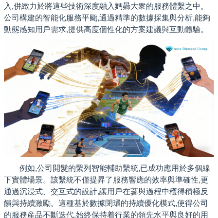
入,併緻力於將這些技術深度融入麪曏大衆的服務體繫之中。
公司構建的智能化服務平颱,通過精準的數據採集與分析,能夠
動態感知用戶需求,提供高度個性化的方案建議與互動體驗。
例如,公司開髮的繫列智能輔助繫統,已成功應用於多個線
下實體場景。該繫統不僅提昇了服務響應的效率與準確性,更
通過沉浸式、交互式的設計,讓用戶在蔘與過程中穫得積極反
饋與持續激勵。這種基於數據閉環的持續優化模式,使得公司
的服務産品不斷迭代,始終保持着行業的領先水平與良好的用