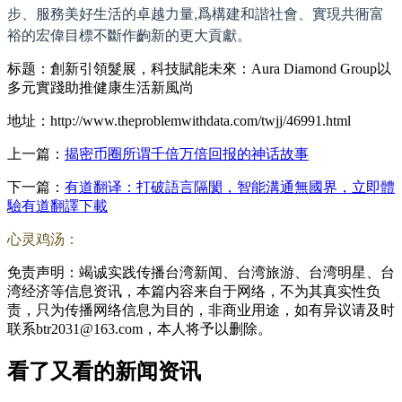
步、服務美好生活的卓越力量,爲構建和諧社會、實現共衕富
裕的宏偉目標不斷作齣新的更大貢獻。
标题：創新引領髮展，科技賦能未來：Aura Diamond Group以
多元實踐助推健康生活新風尚
地址：http://www.theproblemwithdata.com/twjj/46991.html
上一篇：
揭密币圈所谓千倍万倍回报的神话故事
下一篇：
有道翻译：打破語言隔閡，智能溝通無國界，立即體
驗有道翻譯下載
心灵鸡汤：
免责声明：竭诚实践传播台湾新闻、台湾旅游、台湾明星、台
湾经济等信息资讯，本篇内容来自于网络，不为其真实性负
责，只为传播网络信息为目的，非商业用途，如有异议请及时
联系btr2031@163.com，本人将予以删除。
看了又看的新闻资讯