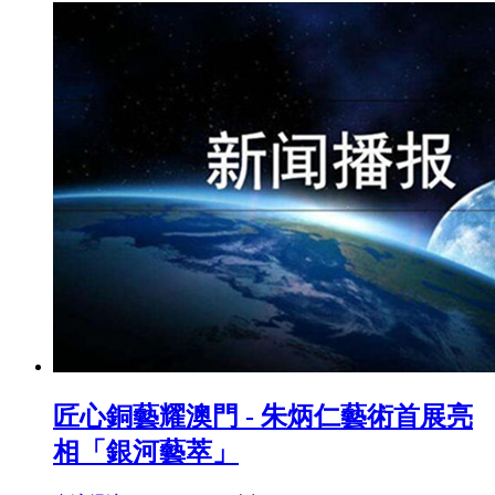
匠心銅藝耀澳門 - 朱炳仁藝術首展亮
相「銀河藝萃」