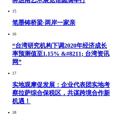
15
笔墨铸桥梁·两岸一家亲
16
“台湾研究机构下调2020年经济成长
率预测值至1.15% &#8211; 台湾资讯
网”
17
实地观摩促发展：企业代表团实地考
察拉萨综合保税区，共谋跨境合作新
机遇！
18