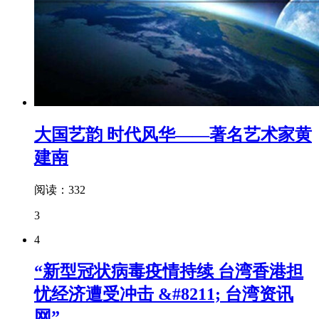
大国艺韵 时代风华——著名艺术家黄
建南
阅读：332
3
4
“新型冠状病毒疫情持续 台湾香港担
忧经济遭受冲击 &#8211; 台湾资讯
网”