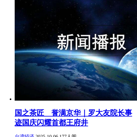
国之茶匠 誉满京华｜罗大友院长事
迹国庆闪耀首都王府井
台湾经济
2025-10-06
177人阅