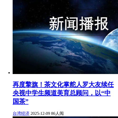
再度擎旗！茶文化掌舵人罗大友续任
央视中学生频道美育总顾问，以“中
国茶”
台湾经济
2025-12-09
86人阅