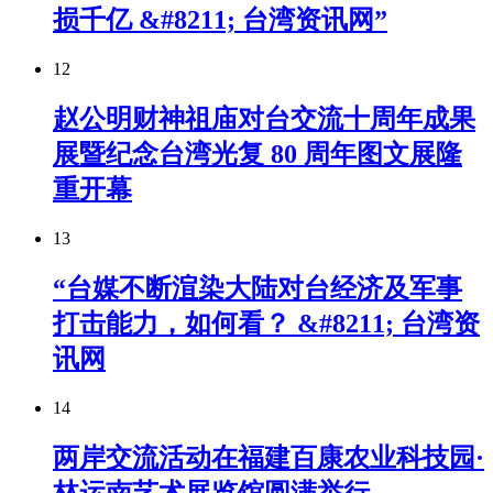
损千亿 &#8211; 台湾资讯网”
12
赵公明财神祖庙对台交流十周年成果
展暨纪念台湾光复 80 周年图文展隆
重开幕
13
“台媒不断渲染大陆对台经济及军事
打击能力，如何看？ &#8211; 台湾资
讯网
14
两岸交流活动在福建百康农业科技园·
林运南艺术展览馆圆满举行