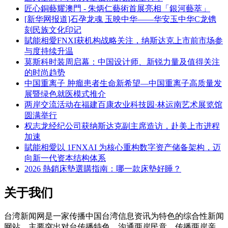
匠心銅藝耀澳門 - 朱炳仁藝術首展亮相「銀河藝萃」
[新华网报道]石孕龙魂 玉映中华——华安玉中华C龙镌
刻民族文化印记
賦能相愛FNXI获机构战略关注，纳斯达克上市前市场参
与度持续升温
莫斯科时装周启幕：中国设计师、新锐力量及值得关注
的时尚趋势
中国重离子 肿瘤患者生命新希望—中国重离子高质量发
展暨绿色就医模式推介
两岸交流活动在福建百康农业科技园·林运南艺术展览馆
圆满举行
权志龙经纪公司获纳斯达克副主席造访，赴美上市进程
加速
賦能相愛以 1FNXAI 为核心重构数字资产储备架构，迈
向新一代资本结构体系
2026 熱銷床墊選購指南：哪一款床墊好睡？
关于我们
台湾新闻网是一家传播中国台湾信息资讯为特色的综合性新闻
网站，主要突出对台传播特色，沟通两岸民意、传播两岸亲