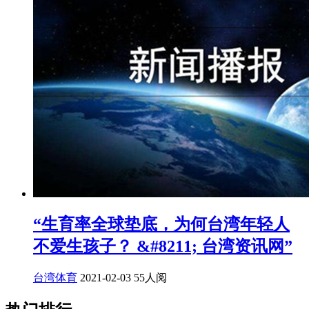
“生育率全球垫底，为何台湾年轻人
不爱生孩子？ &#8211; 台湾资讯网”
台湾体育
2021-02-03
55人阅