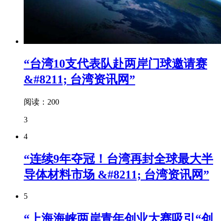
“台湾10支代表队赴两岸门球邀请赛
&#8211; 台湾资讯网”
阅读：200
3
4
“连续9年夺冠！台湾再封全球最大半
导体材料市场 &#8211; 台湾资讯网”
5
“上海海峡两岸青年创业大赛吸引“创