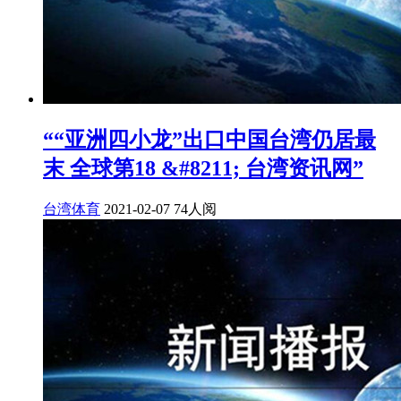
““亚洲四小龙”出口中国台湾仍居最
末 全球第18 &#8211; 台湾资讯网”
台湾体育
2021-02-07
74人阅