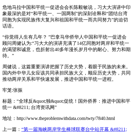
危地马拉中国和平统一促进会会长陈毅敏说，习大大演讲中印
象最深的是对“和平统一、一国两制”的深刻诠释和“团结台湾
同胞为实现民族伟大复兴和祖国和平统一而共同努力”的迫切
话语。
“你觉得人生有几年？ ”巴拿马华侨华人中国和平统一促进会
顾问周健认为:“习大大的演讲充满了14亿同胞对两岸和平统一
的渴望和诚意，也折射出40多年漫长岁月中的耐心、努力和期
待。”
周健说，这篇重要演讲把握了历史大势，着眼于民族的未来。
国内外中华儿女应该共同承担民族大义，顺应历史大势，共同
推动两岸关系和平快速发展，推进中国和平统一进程。
牢笼:张振
标题：“全球反&quot;独&quot;促统！国外侨界：推进中国和平
统一 &#8211; 台湾资讯网”
地址：http://www.theproblemwithdata.com/twty/7840.html
上一篇：
“第一届海峡两岸学生棒球联赛台中站开幕 &#8211;