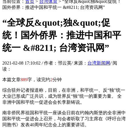
当前位置：
首页
>
台湾体育
> “全球反&quot;独&quot;促统！
国外侨界：推进中国和平统一 &#8211; 台湾资讯网”
“全球反&quot;独&quot;促
统！国外侨界：推进中国和平
统一 &#8211; 台湾资讯网”
2021-02-08 17:10:02
/
作者：邗云英
/
来源：
台湾新闻网
/
阅
读：
本篇文章
889
字，读完约
2
分钟
综合驻外记者报道称，目前，在非洲，和平统一、反“独”统一
大业已形成广泛共识，成为世界反“独”统一的重要力量。 全
非洲中国和平统一促进会会长李新铸说。
南非侨民界祖国和平统一座谈会日前在约翰内斯堡的全非洲中
国和平统一促进会上召开，与会者听取了习主席在《呼吁台湾
同胞书》发表40周年纪念会上的重要讲话。