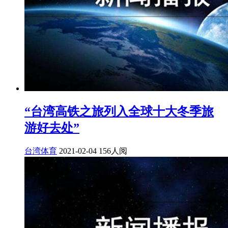
“台湾高铁之旅列入全球十大冬季旅
游好去处”
台湾体育
2021-02-04
156人阅