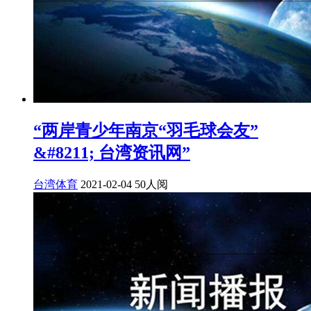
“两岸青少年南京“羽毛球会友”
&#8211; 台湾资讯网”
台湾体育
2021-02-04
50人阅