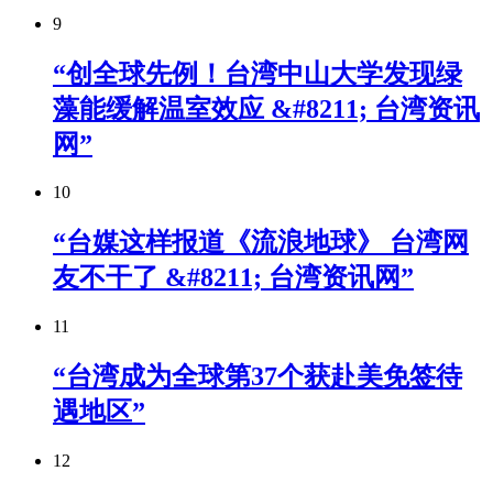
9
“创全球先例！台湾中山大学发现绿
藻能缓解温室效应 &#8211; 台湾资讯
网”
10
“台媒这样报道《流浪地球》 台湾网
友不干了 &#8211; 台湾资讯网”
11
“台湾成为全球第37个获赴美免签待
遇地区”
12