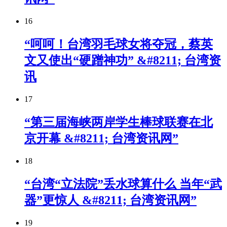
16
“呵呵！台湾羽毛球女将夺冠，蔡英
文又使出“硬蹭神功” &#8211; 台湾资
讯
17
“第三届海峡两岸学生棒球联赛在北
京开幕 &#8211; 台湾资讯网”
18
“台湾“立法院”丢水球算什么 当年“武
器”更惊人 &#8211; 台湾资讯网”
19