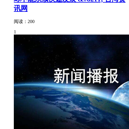
讯网
阅读：200
1