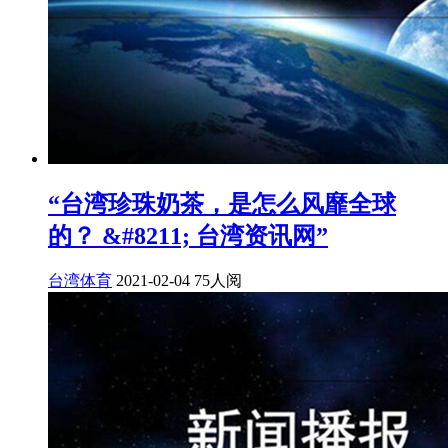
“台湾珍珠奶茶，是怎么风靡全球
的？ &#8211; 台湾资讯网”
台湾体育
2021-02-04
75人阅