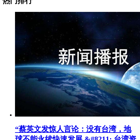
热门排行
“蔡英文发惊人言论：没有台湾，地
球不能永续快速发展 &#8211; 台湾资