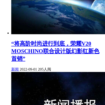
“将高阶时尚进行到底，荣耀V20
MOSCHINO联合设计版幻影红新色
首销”
新闻
2022-09-01
205人阅