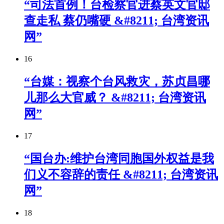
“司法首例！台检察官进蔡英文官邸
查走私 蔡仍嘴硬 &#8211; 台湾资讯
网”
16
“台媒：视察个台风救灾，苏贞昌哪
儿那么大官威？ &#8211; 台湾资讯
网”
17
“国台办:维护台湾同胞国外权益是我
们义不容辞的责任 &#8211; 台湾资讯
网”
18