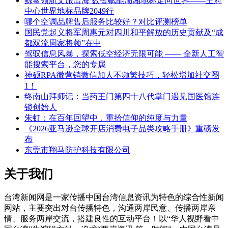
鲸鲨领航文旅出海 数智赋能湖湘地标走向世界——王府
中心世界地标品牌2049行
哪个空调品牌售后服务比较好？对比评测榜单
国民党起义将军周惠元对四川和平解放的历史贡献及“成
都双流周家将领”在中
驾驭信息风暴，探索低空经济无限可能 —— 全新人工智
能搜索平台，您的专属
神硕RPA微营销微信加人不频繁技巧，轻松增加社交圈
1！
终南山拜师记：当药王门第四十八代掌门遇见国医馆连
锁创始人
朱虹：在百年回望中，重拾信仰的纯度与力量
《2026亚马逊全球开店消费电子品类攻略手册》重磅发
布
东莞市翔马防护科技有限公司
关于我们
台湾新闻网是一家传播中国台湾信息资讯为特色的综合性新闻
网站，主要突出对台传播特色，沟通两岸民意、传播两岸亲
情、服务两岸交流，搭建良性的互动平台！以“华人视野看中