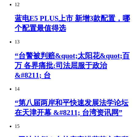
12
蓝电E5 PLUS上市 新增3款配置，哪
个配置最值得选
13
“台警被判赔&quot;太阳花&quot;百
万 各界痛批:司法屈服于政治
&#8211; 台
14
“第八届两岸和平快速发展法学论坛
在天津开幕 &#8211; 台湾资讯网”
15