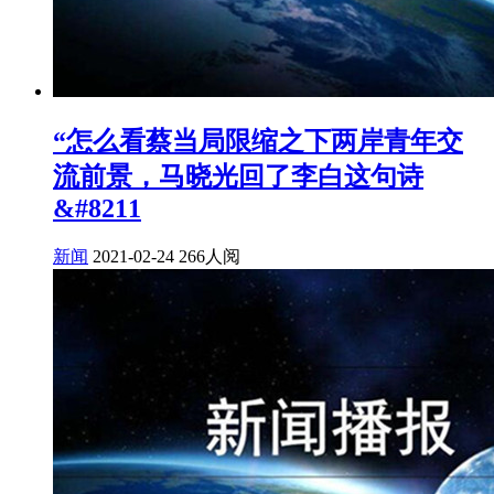
“怎么看蔡当局限缩之下两岸青年交
流前景，马晓光回了李白这句诗
&#8211
新闻
2021-02-24
266人阅