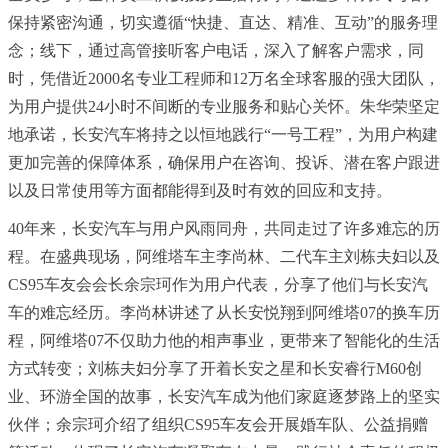
保持紧密沟通，切实遵循“快捷、直达、精准、互动”的服务理
念；线下，通过高管接听客户电话，深入了解客户需求，同
时，凭借近2000名专业工程师和12万名全球客服的强大团队，
为用户提供24小时不间断的专业服务和贴心关怀。朱华荣坚定
地承诺，长安汽车将持之以恒地践行“一号工程”，为用户构建
更加完善的保障体系，确保用户在咨询、投诉、潜在客户跟进
以及日常使用等方面都能得到及时有效的回应和支持。
40年来，长安汽车与用户风雨同舟，共同走过了许多难忘的历
程。在盛典现场，阿维塔车主李尚林、二代车主刘栋夫妇以及
CS95车友会会长余宗珂作为用户代表，分享了他们与长安汽
车的难忘经历。李尚林讲述了从长安悦翔到阿维塔07的换车历
程，阿维塔07不仅助力他的相声事业，更带来了智能化的生活
方式转变；刘栋夫妇分享了开着长安之星和长安睿行M60创
业、环游全国的故事，长安汽车成为他们家庭逐梦路上的坚实
伙伴；余宗珂介绍了组织CS95车友会开展婚车队、公益捐赠