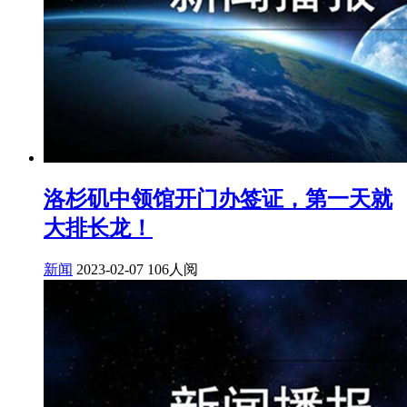
洛杉矶中领馆开门办签证，第一天就
大排长龙！
新闻
2023-02-07
106人阅