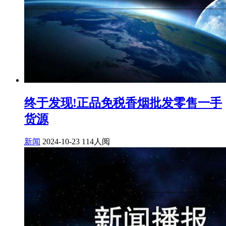
终于发现!正品免税香烟批发零售一手
货源
新闻
2024-10-23
114人阅