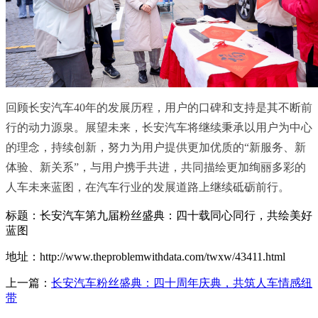
回顾长安汽车40年的发展历程，用户的口碑和支持是其不断前
行的动力源泉。展望未来，长安汽车将继续秉承以用户为中心
的理念，持续创新，努力为用户提供更加优质的“新服务、新
体验、新关系”，与用户携手共进，共同描绘更加绚丽多彩的
人车未来蓝图，在汽车行业的发展道路上继续砥砺前行。
标题：长安汽车第九届粉丝盛典：四十载同心同行，共绘美好
蓝图
地址：http://www.theproblemwithdata.com/twxw/43411.html
上一篇：
长安汽车粉丝盛典：四十周年庆典，共筑人车情感纽
带