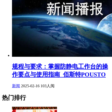
规程与要求：掌握防静电工作台的操
作要点与使用指南_佰斯特POUSTO
新闻
2025-02-16
103人阅
热门排行