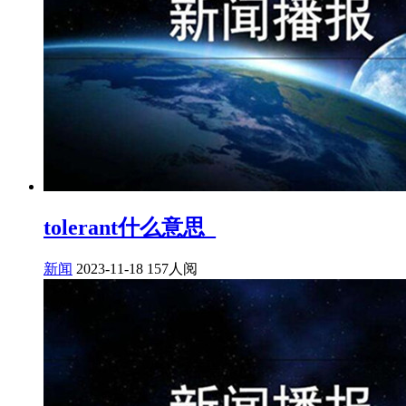
tolerant什么意思_
新闻
2023-11-18
157人阅