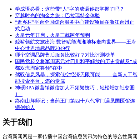
学成语必看：这些带“人”字的成语你都掌握了吗？
穿越时光的淘金之旅：巴拉瑞特全体验
“逛乡村”平台全国综合服务中心建设项目在浙江台州正
式启动
火星元年开启，火星三藏跨年预判
鲸鲨领航文旅出海 数智赋能湖湘地标走向世界——王府
中心世界地标品牌2049行
哪个空调品牌售后服务比较好？对比评测榜单
国民党起义将军周惠元对四川和平解放的历史贡献及“成
都双流周家将领”在中
驾驭信息风暴，探索低空经济无限可能 —— 全新人工智
能搜索平台，您的专属
神硕RPA微营销微信加人不频繁技巧，轻松增加社交圈
1！
终南山拜师记：当药王门第四十八代掌门遇见国医馆连
锁创始人
关于我们
台湾新闻网是一家传播中国台湾信息资讯为特色的综合性新闻