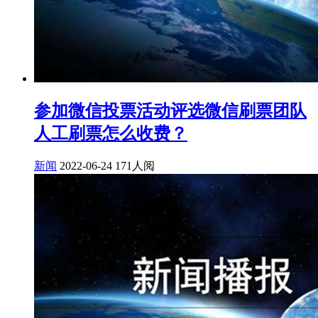
参加微信投票活动评选微信刷票团队
人工刷票怎么收费？
新闻
2022-06-24
171人阅