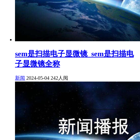
sem是扫描电子显微镜_sem是扫描电
子显微镜全称
新闻
2024-05-04
242人阅