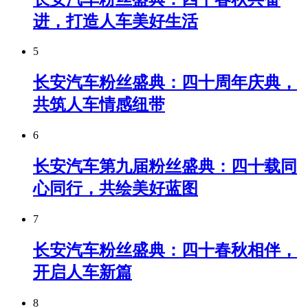
进，打造人车美好生活
5
长安汽车粉丝盛典：四十周年庆典，
共筑人车情感纽带
6
长安汽车第九届粉丝盛典：四十载同
心同行，共绘美好蓝图
7
长安汽车粉丝盛典：四十春秋相伴，
开启人车新篇
8