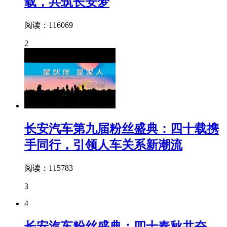
载，共筑长安梦
阅读：116069
2
长安汽车第九届粉丝盛典：四十载携
手同行，引领人车关系新潮流
阅读：115783
3
4
长安汽车粉丝盛典：四十春秋共奋