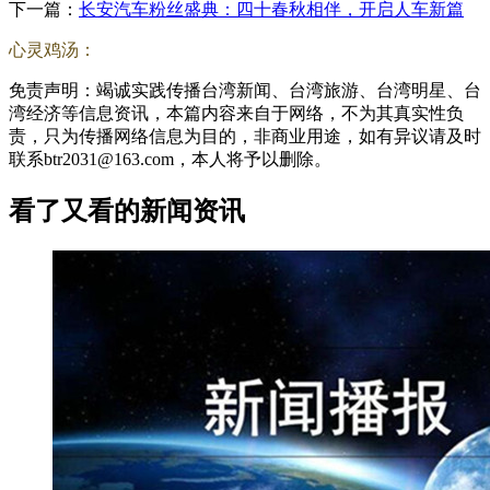
下一篇：
长安汽车粉丝盛典：四十春秋相伴，开启人车新篇
心灵鸡汤：
免责声明：竭诚实践传播台湾新闻、台湾旅游、台湾明星、台
湾经济等信息资讯，本篇内容来自于网络，不为其真实性负
责，只为传播网络信息为目的，非商业用途，如有异议请及时
联系btr2031@163.com，本人将予以删除。
看了又看的新闻资讯