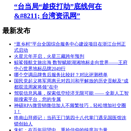
“台当局“趁疫打劫”底线何在
&#8211; 台湾资讯网”
最新发布
“逛乡村”平台全国综合服务中心建设项目在浙江台州正
式启动
火星元年开启，火星三藏跨年预判
鲸鲨领航文旅出海 数智赋能湖湘地标走向世界——王府
中心世界地标品牌2049行
哪个空调品牌售后服务比较好？对比评测榜单
国民党起义将军周惠元对四川和平解放的历史贡献及“成
都双流周家将领”在中
驾驭信息风暴，探索低空经济无限可能 —— 全新人工智
能搜索平台，您的专属
神硕RPA微营销微信加人不频繁技巧，轻松增加社交圈
1！
终南山拜师记：当药王门第四十八代掌门遇见国医馆连
锁创始人
朱虹：在百年回望中，重拾信仰的纯度与力量