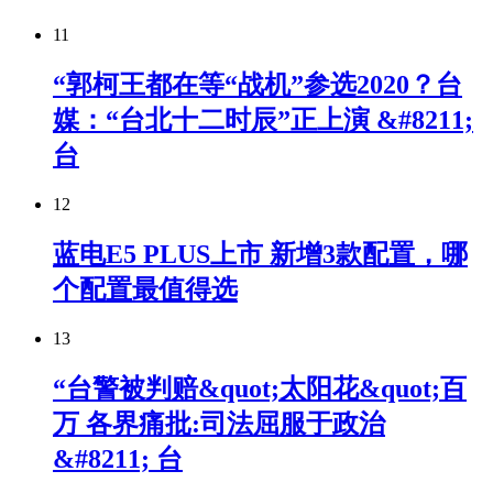
11
“郭柯王都在等“战机”参选2020？台
媒：“台北十二时辰”正上演 &#8211;
台
12
蓝电E5 PLUS上市 新增3款配置，哪
个配置最值得选
13
“台警被判赔&quot;太阳花&quot;百
万 各界痛批:司法屈服于政治
&#8211; 台