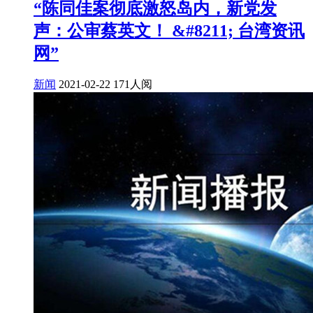
“陈同佳案彻底激怒岛内，新党发
声：公审蔡英文！ &#8211; 台湾资讯
网”
新闻
2021-02-22
171人阅