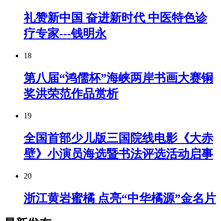
礼赞新中国 奋进新时代 中医特色诊
疗专家---钱明永
18
第八届“鸿儒杯”海峡两岸书画大赛铜
奖洪荣范作品赏析
19
全国首部少儿版三国院线电影《大赤
壁》小演员海选暨书法评选活动启事
20
浙江黄岩蜜橘 点亮“中华橘源”金名片