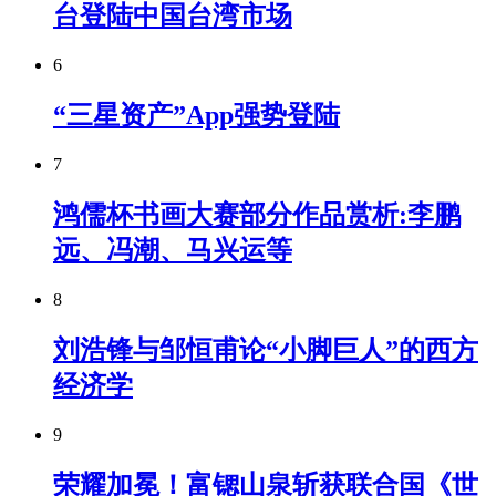
台登陆中国台湾市场
6
“三星资产”App强势登陆
7
鸿儒杯书画大赛部分作品赏析:李鹏
远、冯潮、马兴运等
8
刘浩锋与邹恒甫论“小脚巨人”的西方
经济学
9
荣耀加冕！富锶山泉斩获联合国《世