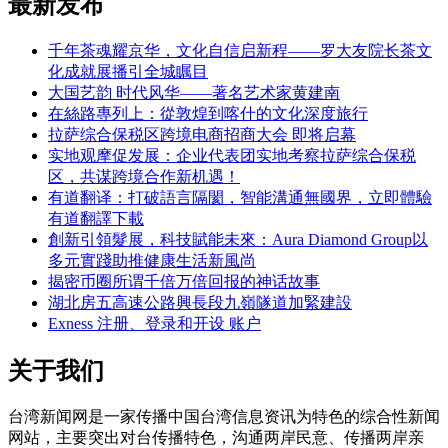
最新发布
千年茶魂耀京华，文化自信启新程——罗大友院长茶文
化成就展播引全城瞩目
大国艺韵 时代风华——著名艺术家黄建南
在絲路專列上：從敦煌到喀什的文化深度旅行
拉萨综合保税区跨境电商招商大会 即将启幕
实地观摩促发展：企业代表团实地考察拉萨综合保税
区，共谋跨境合作新机遇！
有道翻译：打破語言隔閡，智能溝通無國界，立即體驗
有道翻譯下載
創新引領髮展，科技賦能未來：Aura Diamond Group以
多元實踐助推健康生活新風尚
揭密币圈所谓千倍万倍回报的神话故事
湖北房五高速公路興長段九嶺隧道加緊建設
Exness 注册、登录和开设 账户
关于我们
台湾新闻网是一家传播中国台湾信息资讯为特色的综合性新闻
网站，主要突出对台传播特色，沟通两岸民意、传播两岸亲