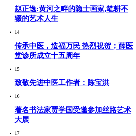
赵正逸:黄河之畔的隐士画家,笔耕不
辍的艺术人生
14
传承中医，造福万民 热烈祝贺；薛医
堂诊所成立十五周年
15
致敬先进中医工作者：陈宝洪
16
著名书法家贾学国受邀参加丝路艺术
大展
17