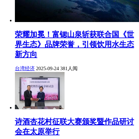
荣耀加冕！富锶山泉斩获联合国《世
界生态》品牌荣誉，引领饮用水生态
新方向
台湾经济
2025-09-24
381人阅
诗酒杏花村征联大赛颁奖暨作品研讨
会在太原举行