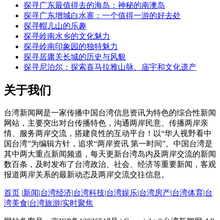
探寻广东最值得去的海岛：神秘的南澳岛
探寻广东增城白水寨：一个值得一游的好去处
探寻帽儿山的乐趣
探寻岭南水乡的文化魅力
探寻岭南印象园的独特魅力
探寻居庸关长城的历史与风貌
探寻尼泊尔：探索喜马拉雅山脉、庙宇和文化遗产
关于我们
台湾新闻网是一家传播中国台湾信息资讯为特色的综合性新闻
网站，主要突出对台传播特色，沟通两岸民意、传播两岸亲
情、服务两岸交流，搭建良性的互动平台！以“华人视野看中
国台湾”为编辑方针，追求“两岸资讯 第一时间”。中国台湾是
其中两大重点新闻频道，每天更新台湾岛内及两岸交流的新闻
数百条，及时发布了台湾政治、社会、经济等重要新闻，客观
报道两岸关系的最新动态及两岸交流交往信息。
首页
|
新闻
|
台湾经济
|
台湾科技
|
台湾娱乐
|
台湾房产
|
台湾体育
|
台
湾美食
|
台湾旅游
|
实时聚焦